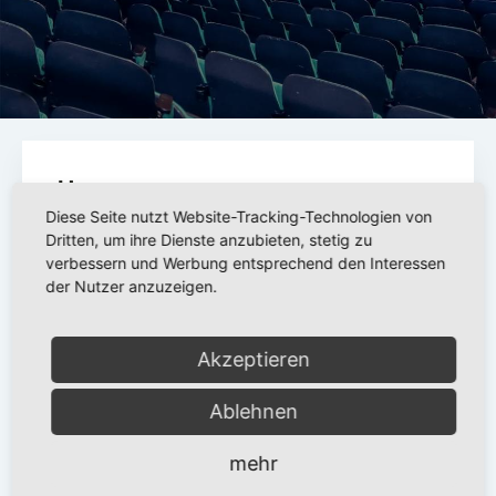
Ups..
Diese Seite nutzt Website-Tracking-Technologien von
Dritten, um ihre Dienste anzubieten, stetig zu
Diese Reservierung existiert wohl schon
verbessern und Werbung entsprechend den Interessen
der Nutzer anzuzeigen.
nicht mehr. Alle Daten werden spätestens
24h nach der jeweiligen Vorstellung
gelöscht. Dies dient dem Schutz Deiner
Akzeptieren
Daten.
Ablehnen
mehr
ZURÜCK ZUM