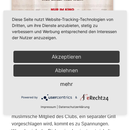
Diese Seite nutzt Website-Tracking-Technologien von
Trailer
Dritten, um ihre Dienste anzubieten, stetig zu
verbessern und Werbung entsprechend den Interessen
Extrawurst
der Nutzer anzuzeigen.
Genre: Komödie, Drama | Dauer: 100 Minuten |
Akzeptieren
Erscheinungsdatum: 15.01.2026 | Mehr Infos auf
TMDB
Ablehnen
FSK 12
ab 6
in Begleitung der Eltern
mehr
In einem Tennisclub im ländlichen Deutschland
Powered by
&
werden die Vorbereitungen für das Sommerfest von
Impressum
|
Datenschutzerklärung
Heribert geleitet. Als für Erol, das einzige
muslimische Mitglied des Clubs, ein separater Grill
vorgeschlagen wird, kommt es zu Spannungen.