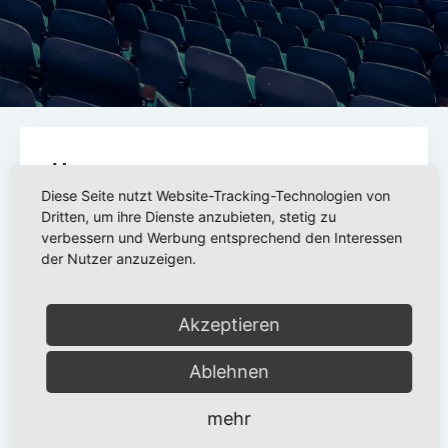
Ups..
Diese Seite nutzt Website-Tracking-Technologien von
Dritten, um ihre Dienste anzubieten, stetig zu
Diese Reservierung existiert wohl schon
verbessern und Werbung entsprechend den Interessen
der Nutzer anzuzeigen.
nicht mehr. Alle Daten werden spätestens
24h nach der jeweiligen Vorstellung
gelöscht. Dies dient dem Schutz Deiner
Akzeptieren
Daten.
Ablehnen
mehr
ZURÜCK ZUM